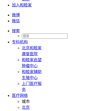
加入和睦家
微博
微信
搜索
专科机构
北京和睦家
康复医院
和睦家启望
肿瘤中心
和睦家辅助
生殖中心
上门医疗服
务
医疗网络
城市
北京