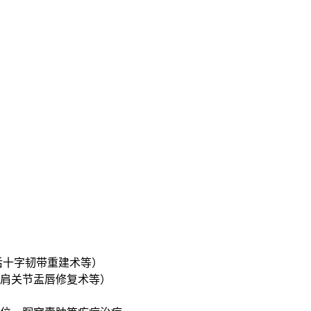
后十字韧带重建术等）
肩关节盂唇修复术等）