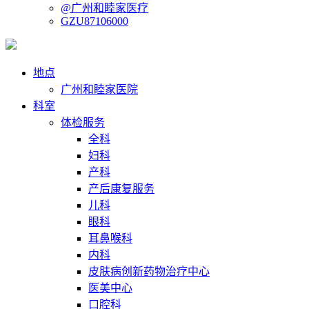
@广州和睦家医疗
GZU87106000
地点
广州和睦家医院
科室
体检服务
全科
妇科
产科
产后康复服务
儿科
眼科
耳鼻喉科
内科
皮肤病创新药物治疗中心
医美中心
口腔科