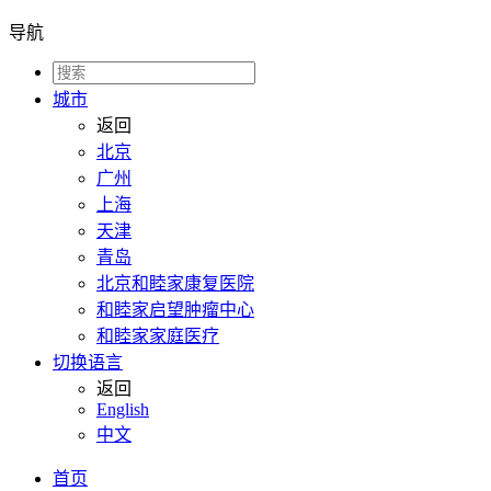
导航
城市
返回
北京
广州
上海
天津
青岛
北京和睦家康复医院
和睦家启望肿瘤中心
和睦家家庭医疗
切换语言
返回
English
中文
首页