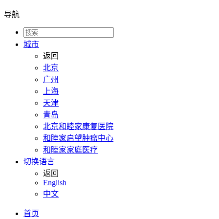
导航
城市
返回
北京
广州
上海
天津
青岛
北京和睦家康复医院
和睦家启望肿瘤中心
和睦家家庭医疗
切换语言
返回
English
中文
首页