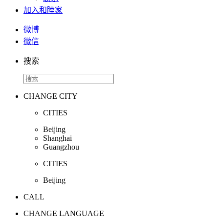
加入和睦家
微博
微信
搜索
CHANGE CITY
CITIES
Beijing
Shanghai
Guangzhou
CITIES
Beijing
CALL
CHANGE LANGUAGE