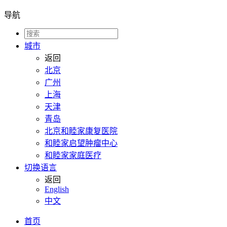
导航
城市
返回
北京
广州
上海
天津
青岛
北京和睦家康复医院
和睦家启望肿瘤中心
和睦家家庭医疗
切换语言
返回
English
中文
首页