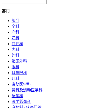
部门
部门
全科
产科
妇科
口腔科
内科
外科
泌尿外科
眼科
耳鼻喉科
儿科
康复医学科
骨科及运动医学科
急诊科
医学影像科
麻醉科 / 疼痛门诊