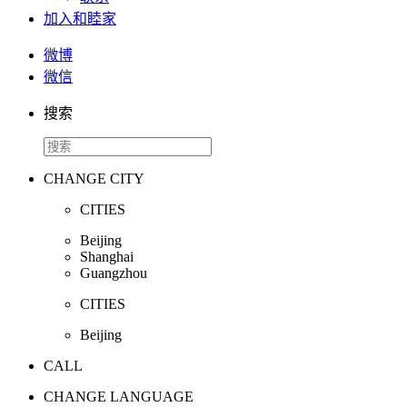
加入和睦家
微博
微信
搜索
CHANGE CITY
CITIES
Beijing
Shanghai
Guangzhou
CITIES
Beijing
CALL
CHANGE LANGUAGE