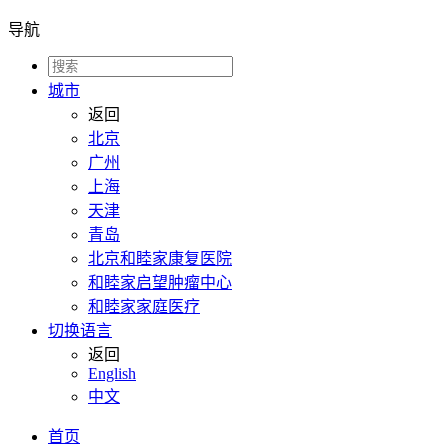
导航
城市
返回
北京
广州
上海
天津
青岛
北京和睦家康复医院
和睦家启望肿瘤中心
和睦家家庭医疗
切换语言
返回
English
中文
首页