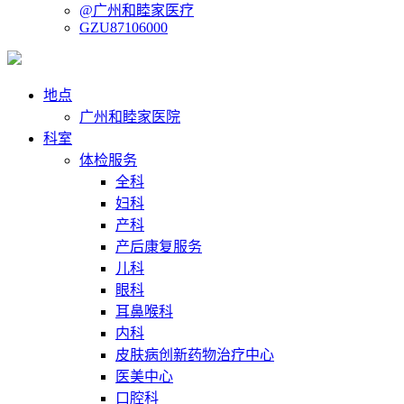
@广州和睦家医疗
GZU87106000
地点
广州和睦家医院
科室
体检服务
全科
妇科
产科
产后康复服务
儿科
眼科
耳鼻喉科
内科
皮肤病创新药物治疗中心
医美中心
口腔科