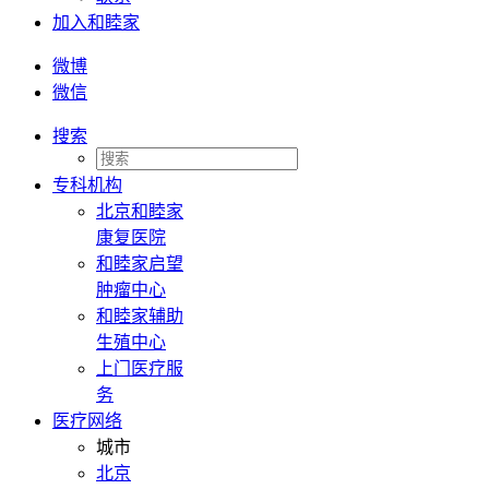
加入和睦家
微博
微信
搜索
专科机构
北京和睦家
康复医院
和睦家启望
肿瘤中心
和睦家辅助
生殖中心
上门医疗服
务
医疗网络
城市
北京