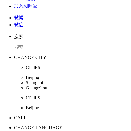
加入和睦家
微博
微信
搜索
CHANGE CITY
CITIES
Beijing
Shanghai
Guangzhou
CITIES
Beijing
CALL
CHANGE LANGUAGE