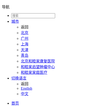
导航
城市
返回
北京
广州
上海
天津
青岛
北京和睦家康复医院
和睦家启望肿瘤中心
和睦家家庭医疗
切换语言
返回
English
中文
首页