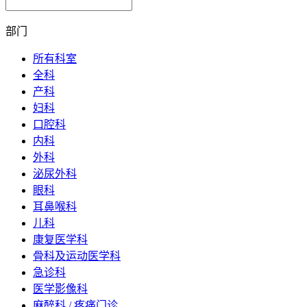
部门
所有科室
全科
产科
妇科
口腔科
内科
外科
泌尿外科
眼科
耳鼻喉科
儿科
康复医学科
骨科及运动医学科
急诊科
医学影像科
麻醉科 / 疼痛门诊