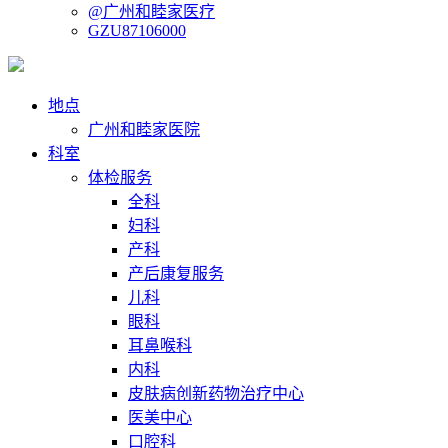
@广州和睦家医疗
GZU87106000
地点
广州和睦家医院
科室
体检服务
全科
妇科
产科
产后康复服务
儿科
眼科
耳鼻喉科
内科
皮肤病创新药物治疗中心
医美中心
口腔科