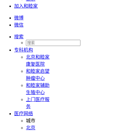
加入和睦家
微博
微信
搜索
专科机构
北京和睦家
康复医院
和睦家启望
肿瘤中心
和睦家辅助
生殖中心
上门医疗服
务
医疗网络
城市
北京