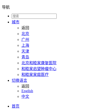
导航
城市
返回
北京
广州
上海
天津
青岛
北京和睦家康复医院
和睦家启望肿瘤中心
和睦家家庭医疗
切换语言
返回
English
中文
首页