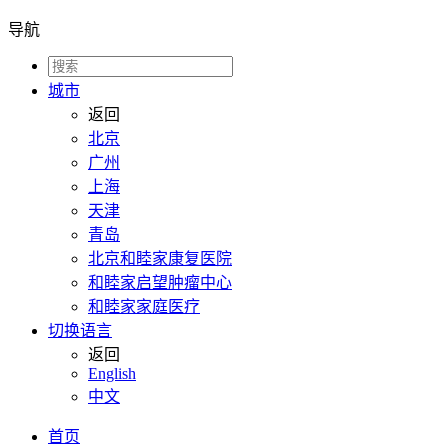
导航
城市
返回
北京
广州
上海
天津
青岛
北京和睦家康复医院
和睦家启望肿瘤中心
和睦家家庭医疗
切换语言
返回
English
中文
首页