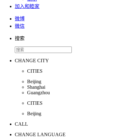
加入和睦家
微博
微信
搜索
CHANGE CITY
CITIES
Beijing
Shanghai
Guangzhou
CITIES
Beijing
CALL
CHANGE LANGUAGE