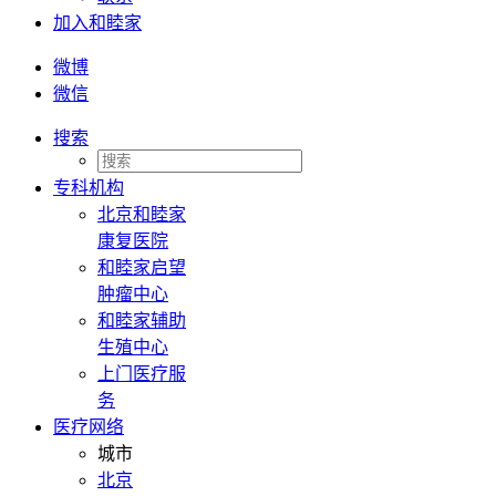
加入和睦家
微博
微信
搜索
专科机构
北京和睦家
康复医院
和睦家启望
肿瘤中心
和睦家辅助
生殖中心
上门医疗服
务
医疗网络
城市
北京