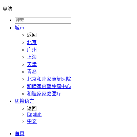
导航
城市
返回
北京
广州
上海
天津
青岛
北京和睦家康复医院
和睦家启望肿瘤中心
和睦家家庭医疗
切换语言
返回
English
中文
首页