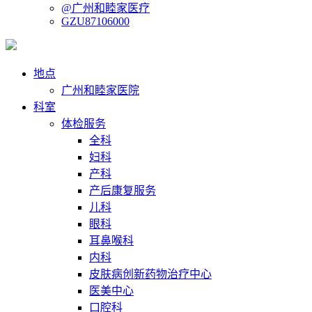
@广州和睦家医疗
GZU87106000
地点
广州和睦家医院
科室
体检服务
全科
妇科
产科
产后康复服务
儿科
眼科
耳鼻喉科
内科
皮肤病创新药物治疗中心
医美中心
口腔科