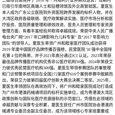
二级综合医院并于 2018 年 7 月顺利开业并高效运营，短期内
已吸引华南地区高端人士和驻穗领馆及外企高管就医。夏医生
本人成为广东公立医院到外资医院跨界发展的标杆人物，并在
大湾区政府各级联络、医疗政策解读实施、医疗市场分析和医
疗投资、医院质量管理和绩效改进、医务人员管理和专家资源
管理方面，有着丰富经验并取得卓越成效。荣获中央人民广播
电台央广网“2017 年口碑影响力儿科专家” 及“2017 年影响力
团队”的领导人。夏医生率领广州和睦家医疗团队成功获得
2019 年度中国医疗品牌传播百强榜，民营医院 50 强中全国排
名第 4 位的殊荣，并于2021年高分通过JCI 认证。2023年荣获
最佳品牌传播医疗机构优秀非公医疗机构50强。2024年荣获艾
力彼优秀民营医疗机构300强。夏医生带领参赛团队药事管理
和门诊预警系统项目在全国272家医疗616个案例参赛中脱颖而
出，荣获艾力彼第四届医疗创新大赛总决赛二等奖。2025年，
夏医生率领团队在高效协同下，将广州和睦家医院成功打造成
为广州市港澳药械通项目的标杆实施单位，成为粤港澳大湾区
政策创新与国际化医疗资源接轨的示范窗口。凭借在此领域的
卓越贡献与深厚专业积累，夏医生获任广州市医院协会港澳药
械通专业委员会副主任委员，成为该领域核心专家组重要成