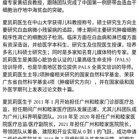
瘤专家黄绍良教授，跟随团队完成了中国第一例脐带血造血干
细胞治疗地中海贫血的突破。
夏凯莉医生在中山大学获得儿科教授称号，硕士研究生方向主
要研究白血病微小残留病的追踪，博士期间主要研究肿瘤细胞
程序性凋亡的细胞因子检测。临床方面在白血病和淋巴瘤方面
有资深造诣，并给医学本科生、研究生及住院医生授课，培养
多名儿科硕士研究生；同时是多家知名育儿媒体特约专家。夏
凯莉医生是美国心脏协会认证的儿童高级生命支持（PALS）
培训导师，也是华南地区首位提供 PALS 全英文培训的导师。
夏凯莉医生主导2项肿瘤相关研究的国家自然科学基金、荣获
广东省自然科学基金4项（肿瘤研究方向），并在国家级和国
外医学期刊上发表过论文数十篇。
夏凯莉医生于 2011 年 1 月开始担任广州和睦家门诊部医疗总
监，担任期间广州和睦家医疗团队发展迅速，尤其儿科团队成
为广州儿科界明星团队。2018 年至 2020 年担任广州和睦家医
院医疗总监/医疗副院长，2021 年担任广州和睦家医院院长，
带领团队从筹备、建院和开业实现从 0 到 1 的飞跃，成功申请