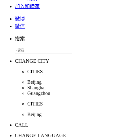
加入和睦家
微博
微信
搜索
CHANGE CITY
CITIES
Beijing
Shanghai
Guangzhou
CITIES
Beijing
CALL
CHANGE LANGUAGE