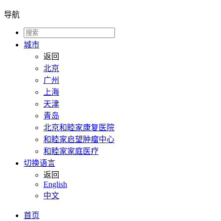
导航
城市
返回
北京
广州
上海
天津
青岛
北京和睦家康复医院
和睦家启望肿瘤中心
和睦家家庭医疗
切换语言
返回
English
中文
首页