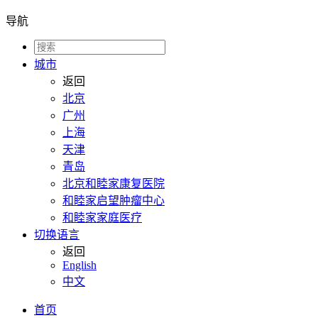
导航
城市
返回
北京
广州
上海
天津
青岛
北京和睦家康复医院
和睦家启望肿瘤中心
和睦家家庭医疗
切换语言
返回
English
中文
首页