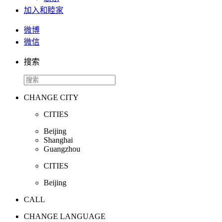
加入和睦家
微博
微信
搜索
CHANGE CITY
CITIES
Beijing
Shanghai
Guangzhou
CITIES
Beijing
CALL
CHANGE LANGUAGE