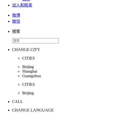
加入和睦家
微博
微信
搜索
CHANGE CITY
CITIES
Beijing
Shanghai
Guangzhou
CITIES
Beijing
CALL
CHANGE LANGUAGE