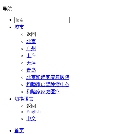
导航
城市
返回
北京
广州
上海
天津
青岛
北京和睦家康复医院
和睦家启望肿瘤中心
和睦家家庭医疗
切换语言
返回
English
中文
首页