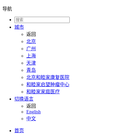
导航
城市
返回
北京
广州
上海
天津
青岛
北京和睦家康复医院
和睦家启望肿瘤中心
和睦家家庭医疗
切换语言
返回
English
中文
首页