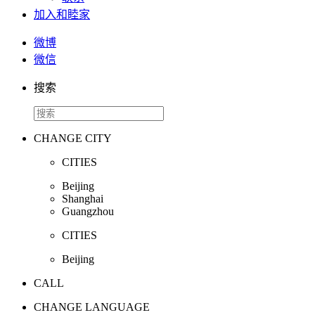
加入和睦家
微博
微信
搜索
CHANGE CITY
CITIES
Beijing
Shanghai
Guangzhou
CITIES
Beijing
CALL
CHANGE LANGUAGE