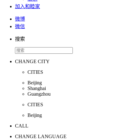
加入和睦家
微博
微信
搜索
CHANGE CITY
CITIES
Beijing
Shanghai
Guangzhou
CITIES
Beijing
CALL
CHANGE LANGUAGE