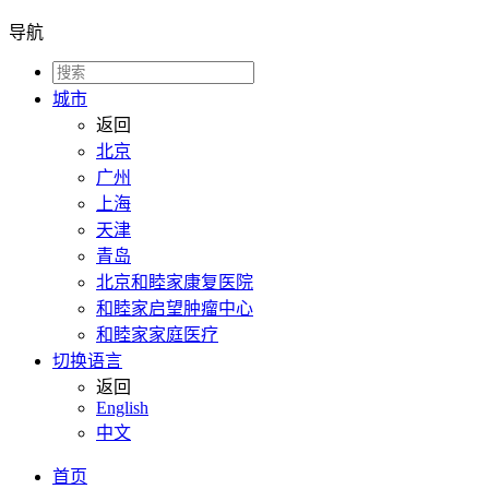
导航
城市
返回
北京
广州
上海
天津
青岛
北京和睦家康复医院
和睦家启望肿瘤中心
和睦家家庭医疗
切换语言
返回
English
中文
首页