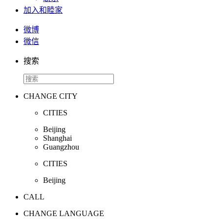
加入和睦家
微博
微信
搜索
CHANGE CITY
CITIES
Beijing
Shanghai
Guangzhou
CITIES
Beijing
CALL
CHANGE LANGUAGE