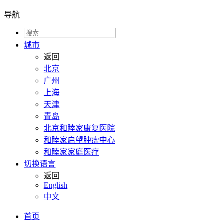
导航
城市
返回
北京
广州
上海
天津
青岛
北京和睦家康复医院
和睦家启望肿瘤中心
和睦家家庭医疗
切换语言
返回
English
中文
首页