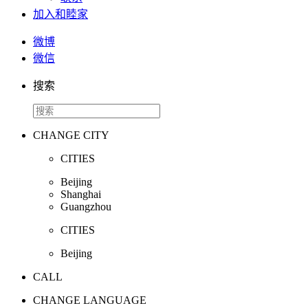
加入和睦家
微博
微信
搜索
CHANGE CITY
CITIES
Beijing
Shanghai
Guangzhou
CITIES
Beijing
CALL
CHANGE LANGUAGE