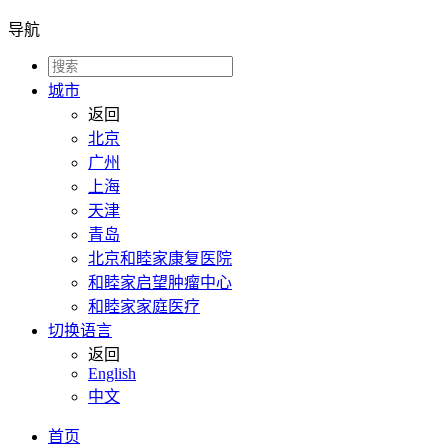
导航
城市
返回
北京
广州
上海
天津
青岛
北京和睦家康复医院
和睦家启望肿瘤中心
和睦家家庭医疗
切换语言
返回
English
中文
首页