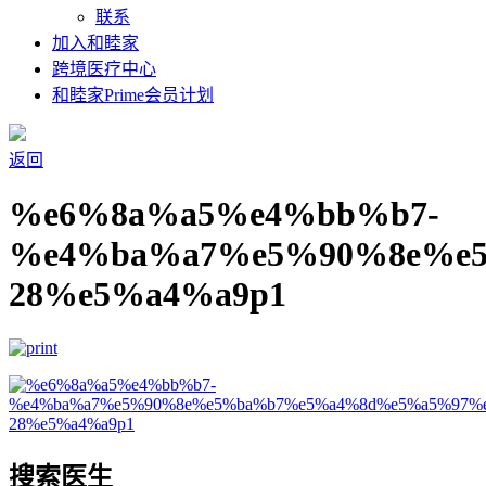
联系
加入和睦家
跨境医疗中心
和睦家Prime会员计划
返回
%e6%8a%a5%e4%bb%b7-
%e4%ba%a7%e5%90%8e%e
28%e5%a4%a9p1
搜索医生